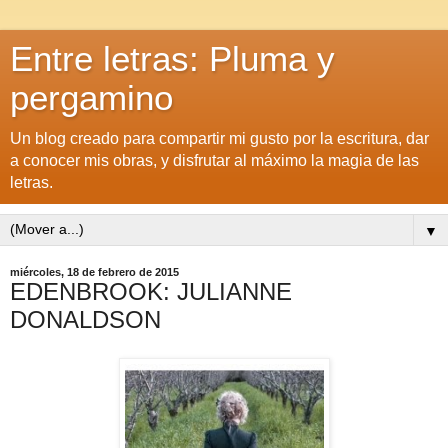
Entre letras: Pluma y
pergamino
Un blog creado para compartir mi gusto por la escritura, dar
a conocer mis obras, y disfrutar al máximo la magia de las
letras.
▼
miércoles, 18 de febrero de 2015
EDENBROOK: JULIANNE
DONALDSON